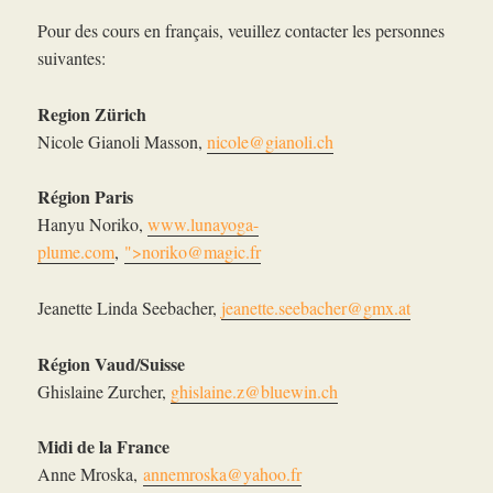
Pour des cours en français, veuillez contacter les personnes
suivantes:
Region Zürich
Nicole Gianoli Masson,
nicole@gianoli.ch
Région Paris
Hanyu Noriko,
www.lunayoga-
plume.com
,
">
noriko@magic.fr
Jeanette Linda Seebacher,
jeanette.seebacher@gmx.at
Région Vaud/Suisse
Ghislaine Zurcher,
ghislaine.z@bluewin.ch
Midi de la France
Anne Mroska,
annemroska@yahoo.fr