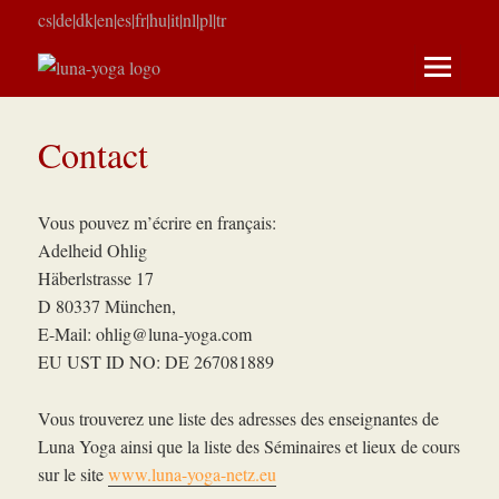
cs
|
de
|
dk
|
en
|
es
|
fr
|
hu
|
it
|
nl
|
pl
|
tr
MENU
ET
Contact
WIDGETS
Vous pouvez m’écrire en français:
Adelheid Ohlig
Häberlstrasse 17
D 80337 München,
E-Mail:
ohlig@luna-yoga.com
EU UST ID NO: DE 267081889
Vous trouverez une liste des adresses des enseignantes de
Luna Yoga ainsi que la liste des Séminaires et lieux de cours
sur le site
www.luna-yoga-netz.eu